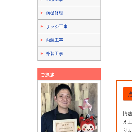
雨樋修理
サッシ工事
内装工事
外装工事
ご挨拶
情
え
り