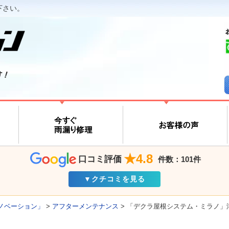
下さい。
す！
★4.8
口コミ評価
件数：101件
▼クチコミを見る
ノベーション」
>
アフターメンテナンス
>
「デクラ屋根システム・ミラノ」