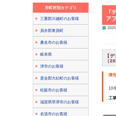
市町村別カテゴリ
「
ア
三重郡川越町のお客様
202
員弁郡東員町
桑名市のお客様
岐阜県
【デ
（20
津市のお客様
津
度会郡大紀町のお客様
1
松阪市のお客様
工
滋賀県草津市のお客様
名張市のお客様