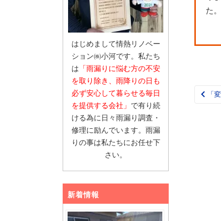
た
はじめまして情熱リノベー
ション㈱小河です。私たち
は
「雨漏りに悩む
方の不安
を取り除き、雨降りの日も
必ず安心し
て暮らせる毎日
「変
Pos
を提供する会社」
で有り続
nav
ける為に日々雨漏り調査・
修理に励んでいます。雨漏
りの事は私たちにお任せ下
さい。
新着情報