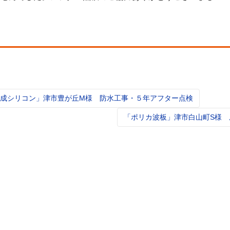
。
成シリコン」津市豊が丘M様 防水工事・５年アフター点検
t
igation
「ポリカ波板」津市白山町S様 