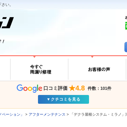
下さい。
す！
★4.8
口コミ評価
件数：101件
▼クチコミを見る
ノベーション」
>
アフターメンテナンス
>
「デクラ屋根システム・ミラノ」