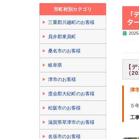
市町村別カテゴリ
「
タ
三重郡川越町のお客様
202
員弁郡東員町
桑名市のお客様
岐阜県
【デ
（20
津市のお客様
津
度会郡大紀町のお客様
５
松阪市のお客様
工
滋賀県草津市のお客様
名張市のお客様