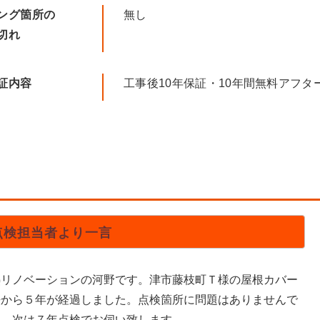
ング箇所の
無し
切れ
証内容
工事後10年保証・10年間無料アフタ
点検担当者より一言
熱リノベーションの河野です。津市藤枝町Ｔ様の屋根カバー
法から５年が経過しました。点検箇所に問題はありませんで
た。次は７年点検でお伺い致します。