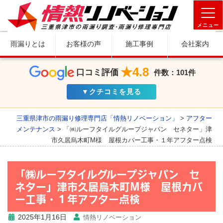
メニュー
雨漏りとは
お客様の声
施工事例
会社案内
★4.8
口コミ評価
件数：101件
▼クチコミを見る
三重県津市の雨漏り修理専門店「情熱リノベーション」
>
アフター
メンテナンス
>
「㈱ルーフタイルグループジャパン セネター」津
市久居烏木町M様 屋根カバー工事・１年アフター点検
「㈱ルーフタイルグループジャパン セ
ネター」津市久居烏木町M様 屋根カバ
ー工事・１年アフター点検
2025年1月16日
情熱リノベーション