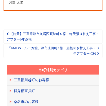
河野 太陽
【軒天】三重県津市久居西鷹跡町Ｓ様 軒天張り替え工事・
Post
アフター5年点検
navigation
「KMEW・ルーガ雅」津市庄田町K様 屋根葺き替え工事・３
年アフター点検
市町村別カテゴリ
三重郡川越町のお客様
員弁郡東員町
桑名市のお客様