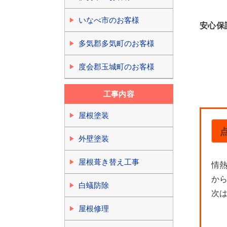
いなべ市のお客様
安心保
多気郡多気町のお客様
度会郡玉城町のお客様
工事内容
屋根塗装
外壁塗装
屋根葺き替え工事
情
か
白蟻防除
次
屋根修理