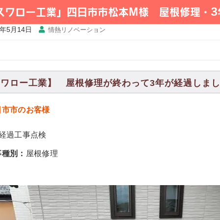
 スワロー工業」四日市市松本M様 屋根修理・3
6年5月14日
情熱リノベーション
スワロー工業】 屋根修理が終わって3年が経過しました。
日市市のお客様
年経過工事点検
事種別：
屋根修理