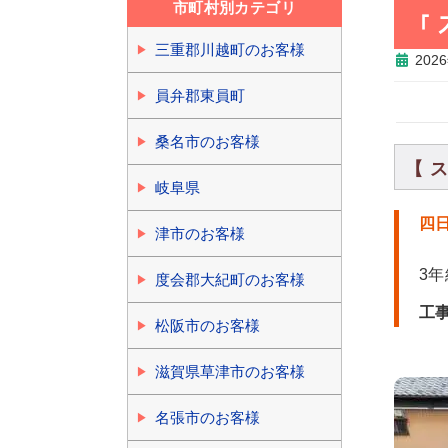
市町村別カテゴリ
「
三重郡川越町のお客様
202
員弁郡東員町
桑名市のお客様
【 
岐阜県
四
津市のお客様
3
度会郡大紀町のお客様
工
松阪市のお客様
滋賀県草津市のお客様
名張市のお客様