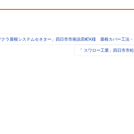
デクラ屋根システムセネター」四日市市南浜田町K様 屋根カバー工法・
t
igation
「 スワロー工業」四日市市