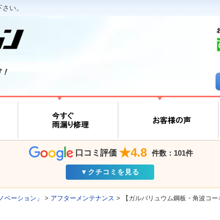
下さい。
す！
★4.8
口コミ評価
件数：101件
▼クチコミを見る
ノベーション」
>
アフターメンテナンス
>
【ガルバリュウム鋼板・角波コー