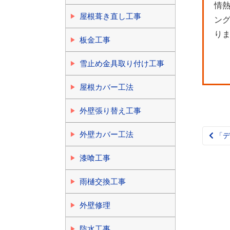
情
屋根葺き直し工事
ン
り
板金工事
雪止め金具取り付け工事
屋根カバー工法
外壁張り替え工事
外壁カバー工法
「デ
Pos
nav
漆喰工事
雨樋交換工事
外壁修理
防水工事