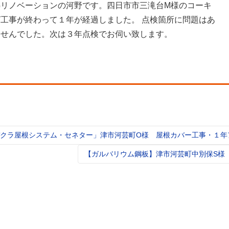
熱リノベーションの河野です。四日市市三滝台M様のコーキ
グ工事が終わって１年が経過しました。 点検箇所に問題はあ
ませんでした。次は３年点検でお伺い致します。
クラ屋根システム・セネター」津市河芸町O様 屋根カバー工事・１年
t
igation
【ガルバリウム鋼板】津市河芸町中別保S様