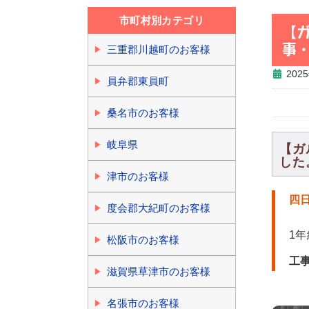
市町村別カテゴリ
【
事
三重郡川越町のお客様
202
員弁郡東員町
桑名市のお客様
岐阜県
【ガ
した。
津市のお客様
四
度会郡大紀町のお客様
1
松阪市のお客様
工
滋賀県草津市のお客様
名張市のお客様