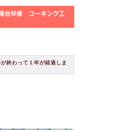
滝台M様 コーキング工
事が終わって１年が経過しま