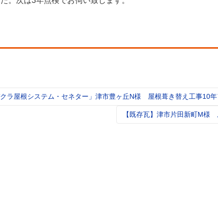
した。次は3年点検でお伺い致します。
クラ屋根システム・セネター」津市豊ヶ丘N様 屋根葺き替え工事10年
t
igation
【既存瓦】津市片田新町M様 