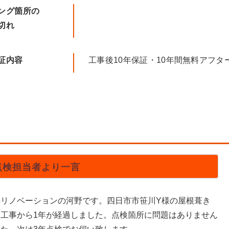
ング箇所の
切れ
証内容
工事後10年保証・10年間無料アフタ
点検担当者より一言
熱リノベーションの河野です。四日市市笹川Y様の屋根葺き
し工事から1年が経過しました。点検箇所に問題はありません