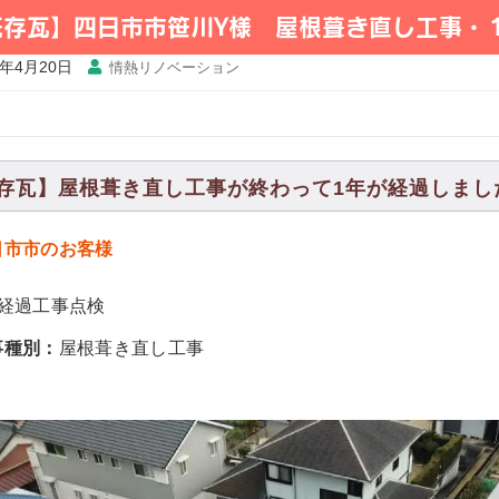
既存瓦】四日市市笹川Y様 屋根葺き直し工事・
5年4月20日
情熱リノベーション
存瓦】屋根葺き直し工事が終わって1年が経過しました。（
日市市のお客様
年経過工事点検
事種別：
屋根葺き直し工事