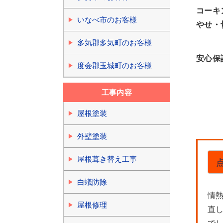
コーキ
いなべ市のお客様
やせ・
多気郡多気町のお客様
安心保
度会郡玉城町のお客様
工事内容
屋根塗装
外壁塗装
屋根葺き替え工事
白蟻防除
情
屋根修理
直