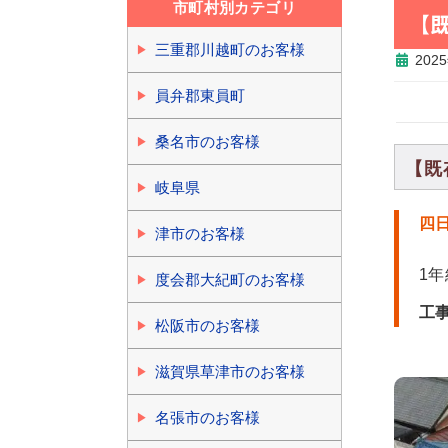
市町村別カテゴリ
【
三重郡川越町のお客様
202
員弁郡東員町
桑名市のお客様
【既
岐阜県
四
津市のお客様
1
度会郡大紀町のお客様
工
松阪市のお客様
滋賀県草津市のお客様
名張市のお客様