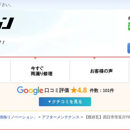
下さい。
す！
★4.8
口コミ評価
件数：101件
▼クチコミを見る
情熱リノベーション」
>
アフターメンテナンス
>
【既存瓦】四日市市笹川Y