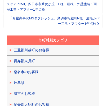
Post
スケアPC50」四日市市釆女が丘 H様 屋根・外壁塗装：雨
navigation
樋工事・アフター1年点検
「月星商事㈱MSタフレッシュ」鳥羽市相差町N様 屋根カバ
ー工法・アフター1年点検
市町村別カテゴリ
三重郡川越町のお客様
員弁郡東員町
桑名市のお客様
岐阜県
津市のお客様
度会郡大紀町のお客様