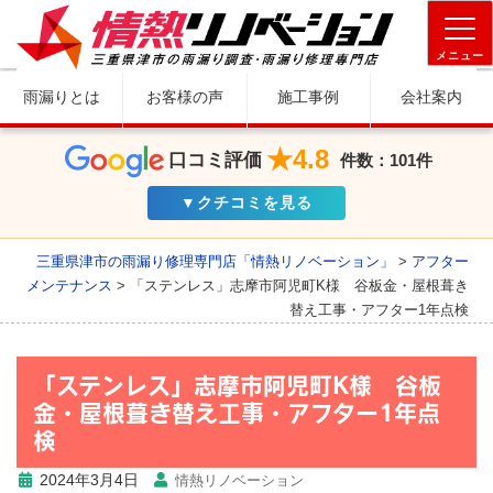
メニュー
雨漏りとは
お客様の声
施工事例
会社案内
★4.8
口コミ評価
件数：101件
▼クチコミを見る
三重県津市の雨漏り修理専門店「情熱リノベーション」
>
アフター
メンテナンス
>
「ステンレス」志摩市阿児町K様 谷板金・屋根葺き
替え工事・アフター1年点検
「ステンレス」志摩市阿児町K様 谷板
金・屋根葺き替え工事・アフター1年点
検
2024年3月4日
情熱リノベーション