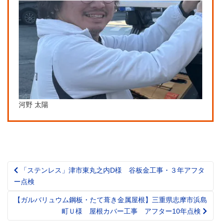
河野 太陽
「ステンレス」津市東丸之内D様 谷板金工事・３年アフタ
Post
ー点検
navigation
【ガルバリュウム鋼板・たて葺き金属屋根】三重県志摩市浜島
町Ｕ様 屋根カバー工事 アフター10年点検