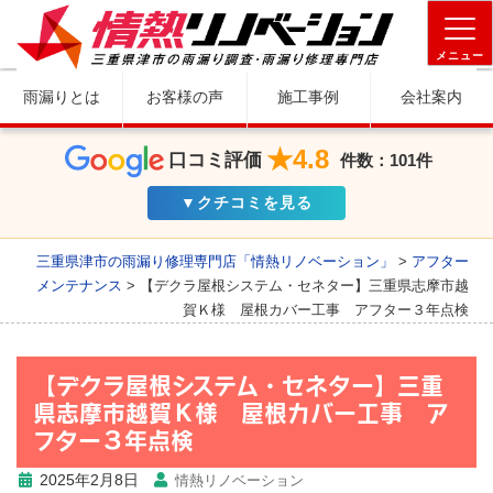
メニュー
雨漏りとは
お客様の声
施工事例
会社案内
★4.8
口コミ評価
件数：101件
▼クチコミを見る
三重県津市の雨漏り修理専門店「情熱リノベーション」
>
アフター
メンテナンス
>
【デクラ屋根システム・セネター】三重県志摩市越
賀Ｋ様 屋根カバー工事 アフター３年点検
【デクラ屋根システム・セネター】三重
県志摩市越賀Ｋ様 屋根カバー工事 ア
フター３年点検
2025年2月8日
情熱リノベーション