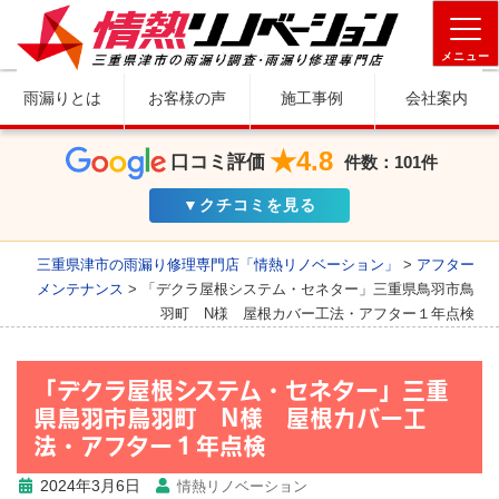
メニュー
雨漏りとは
お客様の声
施工事例
会社案内
★4.8
口コミ評価
件数：101件
▼クチコミを見る
三重県津市の雨漏り修理専門店「情熱リノベーション」
>
アフター
メンテナンス
>
「デクラ屋根システム・セネター」三重県鳥羽市鳥
羽町 N様 屋根カバー工法・アフター１年点検
「デクラ屋根システム・セネター」三重
県鳥羽市鳥羽町 N様 屋根カバー工
法・アフター１年点検
2024年3月6日
情熱リノベーション