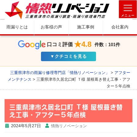
メニュー
雨漏りとは
お客様の声
施工事例
会社案内
★4.8
口コミ評価
件数：101件
▼クチコミを見る
三重県津市の雨漏り修理専門店「情熱リノベーション」
>
アフター
メンテナンス
>
三重県津市久居北口町 Ｔ様 屋根葺き替え工事・アフ
ター５年点検
三重県津市久居北口町 Ｔ様 屋根葺き替
え工事・アフター５年点検
2024年5月27日
情熱リノベーション