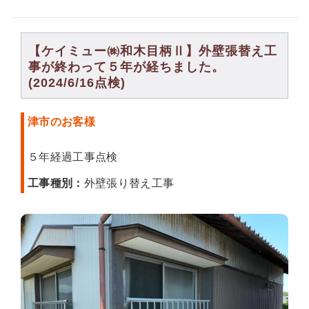
【ケイミュー㈱和木目柄Ⅱ】外壁張替え工
事が終わって５年が経ちました。
(2024/6/16点検)
津市のお客様
５年経過工事点検
工事種別：
外壁張り替え工事