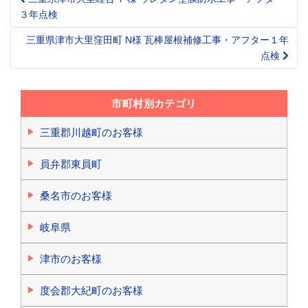
Post
３年点検
navigation
三重県津市大里窪田町 N様 瓦棒屋根補修工事・アフター１年
点検
市町村別カテゴリ
三重郡川越町のお客様
員弁郡東員町
桑名市のお客様
岐阜県
津市のお客様
度会郡大紀町のお客様