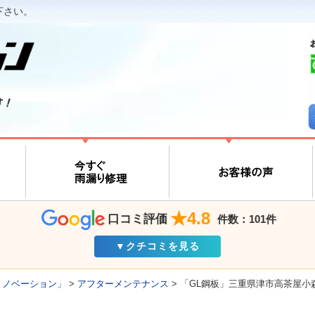
下さい。
す！
★4.8
口コミ評価
件数：101件
▼クチコミを見る
リノベーション」
>
アフターメンテナンス
>
「GL鋼板」三重県津市高茶屋小