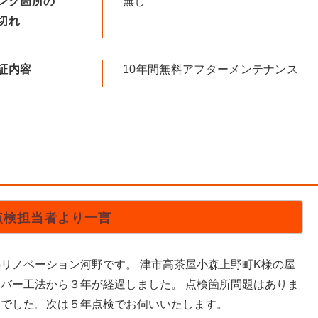
ング箇所の
無し
切れ
証内容
10年間無料アフターメンテナンス
点検担当者より一言
リノベーション河野です。 津市高茶屋小森上野町K様の屋
カバー工法から３年が経過しました。 点検箇所問題はありま
んでした。次は５年点検でお伺いいたします。