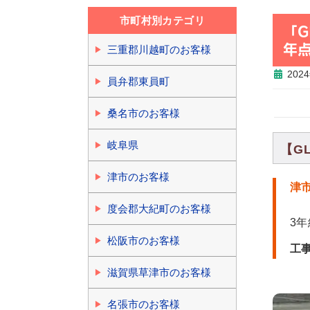
市町村別カテゴリ
「
年
三重郡川越町のお客様
202
員弁郡東員町
桑名市のお客様
岐阜県
【G
津市のお客様
津
度会郡大紀町のお客様
3
松阪市のお客様
工
滋賀県草津市のお客様
名張市のお客様