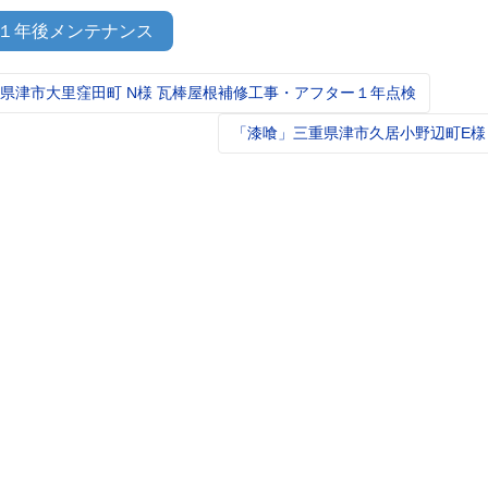
１年後メンテナンス
県津市大里窪田町 N様 瓦棒屋根補修工事・アフター１年点検
t
igation
「漆喰」三重県津市久居小野辺町E様