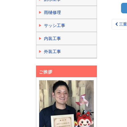
雨樋修理
三重
Pos
サッシ工事
nav
内装工事
外装工事
ご挨拶