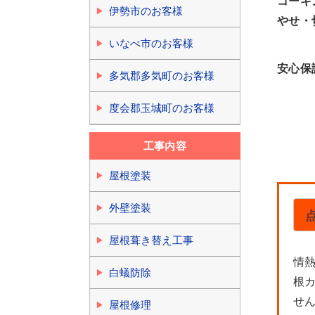
コーキ
伊勢市のお客様
やせ・
いなべ市のお客様
安心保
多気郡多気町のお客様
度会郡玉城町のお客様
工事内容
屋根塗装
外壁塗装
屋根葺き替え工事
情熱
白蟻防除
根
せ
屋根修理