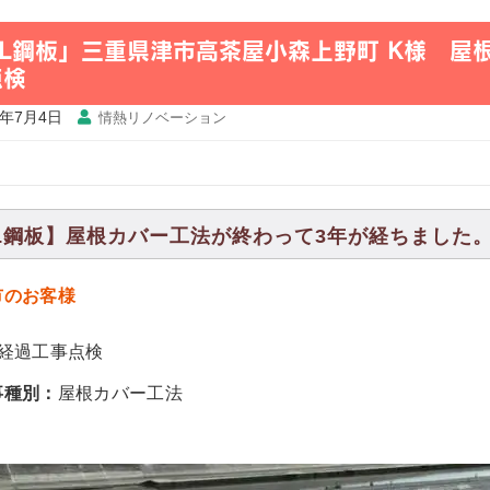
GL鋼板」三重県津市高茶屋小森上野町 K様 屋
点検
4年7月4日
情熱リノベーション
L鋼板】屋根カバー工法が終わって3年が経ちました。(202
市のお客様
年経過工事点検
事種別：
屋根カバー工法