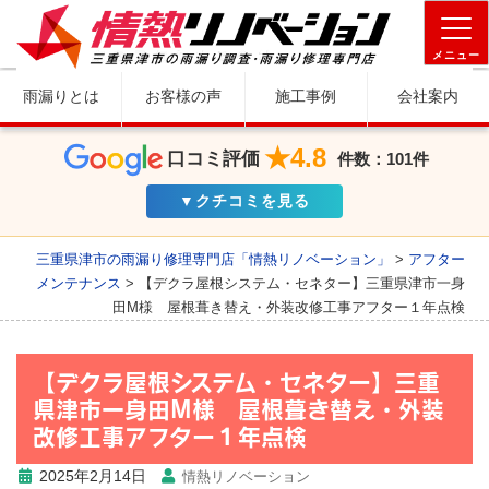
メニュー
雨漏りとは
お客様の声
施工事例
会社案内
★4.8
口コミ評価
件数：101件
▼クチコミを見る
三重県津市の雨漏り修理専門店「情熱リノベーション」
>
アフター
メンテナンス
>
【デクラ屋根システム・セネター】三重県津市一身
田M様 屋根葺き替え・外装改修工事アフター１年点検
【デクラ屋根システム・セネター】三重
県津市一身田M様 屋根葺き替え・外装
改修工事アフター１年点検
2025年2月14日
情熱リノベーション