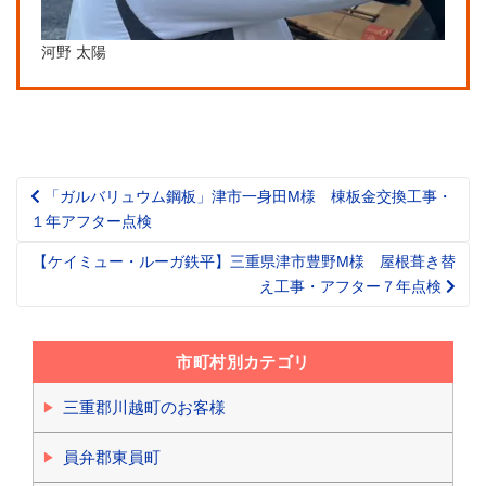
河野 太陽
「ガルバリュウム鋼板」津市一身田M様 棟板金交換工事・
Post
１年アフター点検
navigation
【ケイミュー・ルーガ鉄平】三重県津市豊野M様 屋根葺き替
え工事・アフター７年点検
市町村別カテゴリ
三重郡川越町のお客様
員弁郡東員町