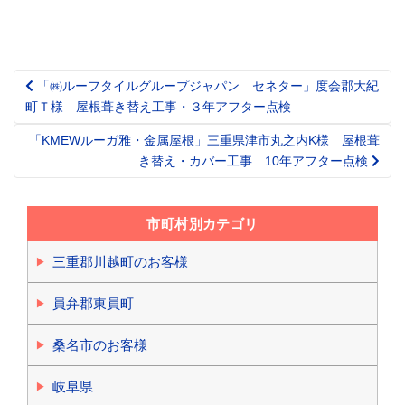
「㈱ルーフタイルグループジャパン セネター」度会郡大紀
Post
町Ｔ様 屋根葺き替え工事・３年アフター点検
navigation
「KMEWルーガ雅・金属屋根」三重県津市丸之内K様 屋根葺
き替え・カバー工事 10年アフター点検
市町村別カテゴリ
三重郡川越町のお客様
員弁郡東員町
桑名市のお客様
岐阜県