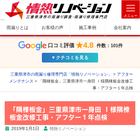
メニュー
雨漏りとは
お客様の声
施工事例
会社案内
★4.8
口コミ評価
件数：101件
▼クチコミを見る
三重県津市の雨漏り修理専門店「情熱リノベーション」
>
アフター
メンテナンス
>
「隅棟板金」三重県津市一身田 Ｉ様隅棟板金改修工
事・アフター１年点検
「隅棟板金」三重県津市一身田 Ｉ様隅棟
板金改修工事・アフター１年点検
2019年1月1日
情熱リノベーション