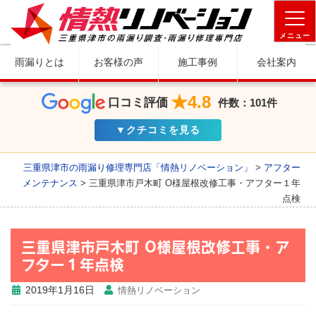
メニュー
雨漏りとは
お客様の声
施工事例
会社案内
★4.8
口コミ評価
件数：101件
▼クチコミを見る
三重県津市の雨漏り修理専門店「情熱リノベーション」
>
アフター
メンテナンス
>
三重県津市戸木町 O様屋根改修工事・アフター１年
点検
三重県津市戸木町 O様屋根改修工事・ア
フター１年点検
2019年1月16日
情熱リノベーション