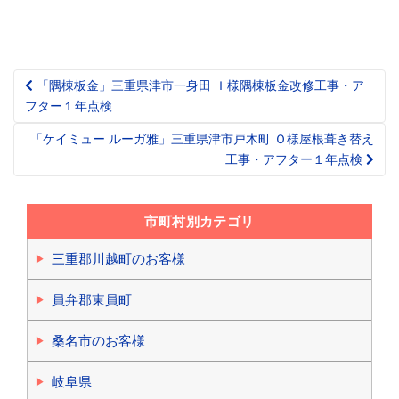
「隅棟板金」三重県津市一身田 Ｉ様隅棟板金改修工事・ア
Post
フター１年点検
navigation
「ケイミュー ルーガ雅」三重県津市戸木町 Ｏ様屋根葺き替え
工事・アフター１年点検
市町村別カテゴリ
三重郡川越町のお客様
員弁郡東員町
桑名市のお客様
岐阜県