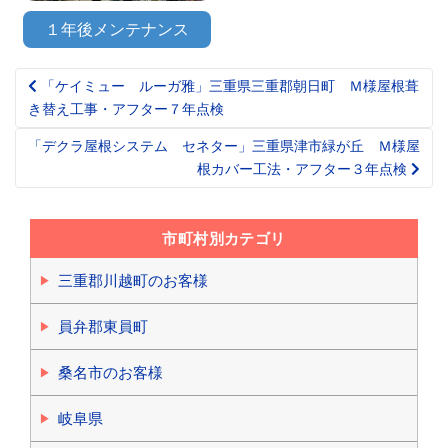
１年後メンテナンス
「ケイミュー ルーガ雅」三重県三重郡朝日町 Ｍ様屋根葺
Post
き替え工事・アフター７年点検
navigation
「デクラ屋根システム セネター」三重県津市緑が丘 Ｍ様屋
根カバー工法・アフター３年点検
市町村別カテゴリ
三重郡川越町のお客様
員弁郡東員町
桑名市のお客様
岐阜県