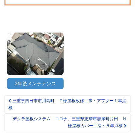
3年後メンテナンス
三重県四日市市川島町 Ｔ様屋根改修工事・アフター１年点
Post
検
navigation
「デクラ屋根システム コロナ」三重県志摩市志摩町片田 Ｎ
様屋根カバー工法・５年点検