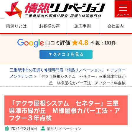
メニュー
雨漏りとは
お客様の声
施工事例
会社案内
★4.8
口コミ評価
件数：101件
▼クチコミを見る
三重県津市の雨漏り修理専門店「情熱リノベーション」
>
アフター
メンテナンス
>
「デクラ屋根システム セネター」三重県津市緑が
丘 Ｍ様屋根カバー工法・アフター３年点検
「デクラ屋根システム セネター」三重
県津市緑が丘 Ｍ様屋根カバー工法・ア
フター３年点検
2021年2月5日
情熱リノベーション