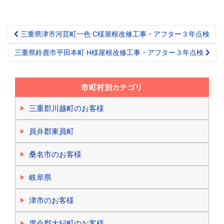
三重県津市河芸町一色 C様屋根改修工事・アフター３年点検
Post
navigation
三重県鈴鹿市平田本町 H様屋根改修工事・アフター３年点検
市町村別カテゴリ
三重郡川越町のお客様
員弁郡東員町
桑名市のお客様
岐阜県
津市のお客様
度会郡大紀町のお客様