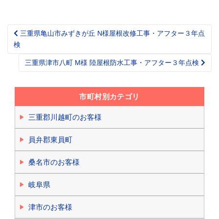
三重県亀山市みずきが丘 N様屋根改修工事・アフター３年点
Post
検
navigation
三重県津市八町 M様 陸屋根防水工事・アフター３年点検
市町村別カテゴリ
三重郡川越町のお客様
員弁郡東員町
桑名市のお客様
岐阜県
津市のお客様