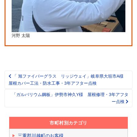
河野 太陽
「 旭ファイバーグラス リッジウェイ」岐阜県大垣市A様
Post
屋根カバー工法・防水工事・3年アフター点検
navigation
「ガルバリウム鋼板」伊勢市神久Y様 屋根修理・3年アフタ
ー点検
市町村別カテゴリ
三重郡川越町のお客様