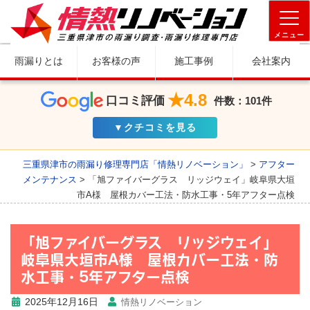
メニュー
雨漏りとは
お客様の声
施工事例
会社案内
★4.8
口コミ評価
件数：101件
▼クチコミを見る
三重県津市の雨漏り修理専門店「情熱リノベーション」
>
アフター
メンテナンス
>
「旭ファイバーグラス リッジウェイ」岐阜県大垣
市A様 屋根カバー工法・防水工事・5年アフター点検
「旭ファイバーグラス リッジウェイ」
岐阜県大垣市A様 屋根カバー工法・防
水工事・5年アフター点検
2025年12月16日
情熱リノベーション