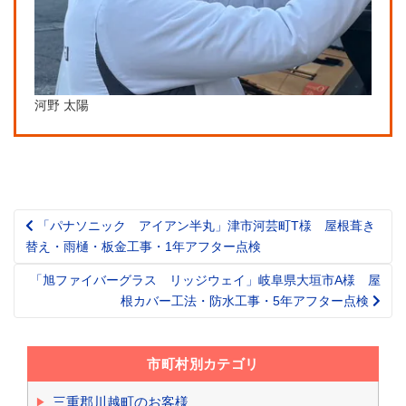
河野 太陽
「パナソニック アイアン半丸」津市河芸町T様 屋根葺き
Post
替え・雨樋・板金工事・1年アフター点検
navigation
「旭ファイバーグラス リッジウェイ」岐阜県大垣市A様 屋
根カバー工法・防水工事・5年アフター点検
市町村別カテゴリ
三重郡川越町のお客様