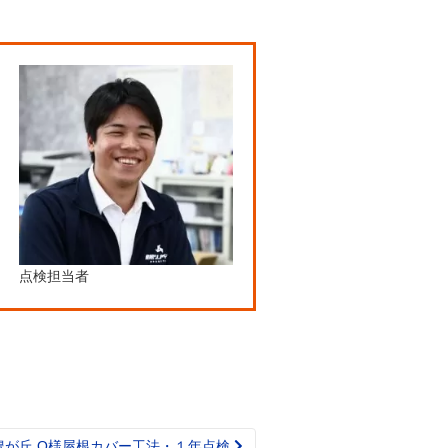
点検担当者
豊が丘 O様屋根カバー工法・１年点検