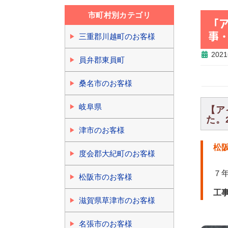
市町村別カテゴリ
「
事
三重郡川越町のお客様
202
員弁郡東員町
桑名市のお客様
岐阜県
【ア
た。2
津市のお客様
松
度会郡大紀町のお客様
７
松阪市のお客様
工
滋賀県草津市のお客様
名張市のお客様