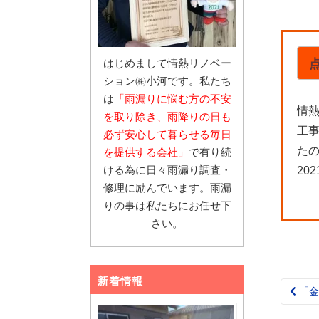
はじめまして情熱リノベー
ション㈱小河です。私たち
は
「雨漏りに悩む
方の不安
情
を取り除き、雨降りの日も
工
必ず安心し
て暮らせる毎日
た
を提供する会社」
で有り続
ける為に日々雨漏り調査・
202
修理に励んでいます。雨漏
りの事は私たちにお任せ下
さい。
新着情報
「金
Pos
nav