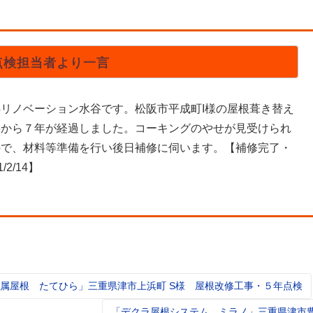
点検担当者より一言
熱リノベーション水谷です。松阪市平成町I様の屋根葺き替え
事から７年が経過しました。コーキングのやせが見受けられ
ので、材料等準備を行い後日補修に伺います。【補修完了・
1/2/14】
属屋根 たてひら」三重県津市上浜町 S様 屋根改修工事・５年点検
t
igation
「デクラ屋根システム ミラノ」三重県津市