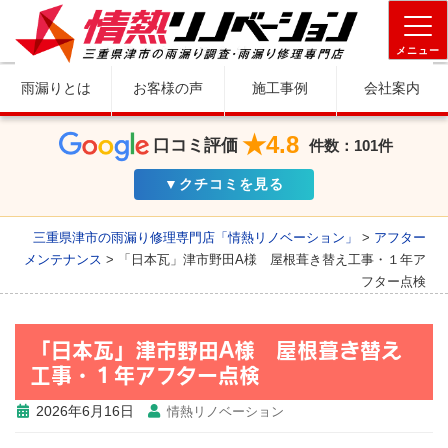
メニュー
雨漏りとは
お客様の声
施工事例
会社案内
★4.8
口コミ評価
件数：101件
▼クチコミを見る
三重県津市の雨漏り修理専門店「情熱リノベーション」
>
アフター
メンテナンス
>
「日本瓦」津市野田A様 屋根葺き替え工事・１年ア
フター点検
「日本瓦」津市野田A様 屋根葺き替え
工事・１年アフター点検
2026年6月16日
情熱リノベーション