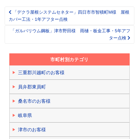
「デクラ屋根システムセネター」四日市市智積町M様 屋根
Post
カバー工法・1年アフター点検
navigation
「ガルバリウム鋼板」津市野田様 雨樋・板金工事・5年アフ
ター点検
市町村別カテゴリ
三重郡川越町のお客様
員弁郡東員町
桑名市のお客様
岐阜県
津市のお客様