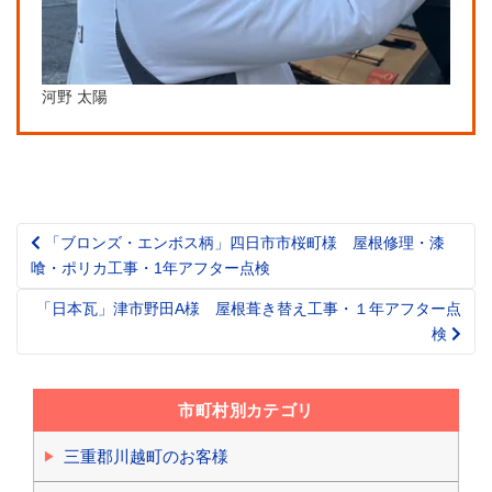
河野 太陽
「ブロンズ・エンボス柄」四日市市桜町様 屋根修理・漆
Post
喰・ポリカ工事・1年アフター点検
navigation
「日本瓦」津市野田A様 屋根葺き替え工事・１年アフター点
検
市町村別カテゴリ
三重郡川越町のお客様