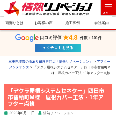
メニュー
雨漏りとは
お客様の声
施工事例
会社案内
★4.8
口コミ評価
件数：101件
▼クチコミを見る
三重県津市の雨漏り修理専門店「情熱リノベーション」
>
アフター
メンテナンス
>
「デクラ屋根システムセネター」四日市市智積町M
様 屋根カバー工法・1年アフター点検
「デクラ屋根システムセネター」四日市
市智積町M様 屋根カバー工法・1年ア
フター点検
2026年6月11日
情熱リノベーション