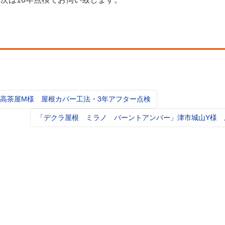
高茶屋M様 屋根カバー工法・3年アフター点検
t
igation
「デクラ屋根 ミラノ バーントアンバー」津市城山Y様 