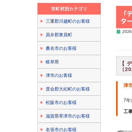
市町村別カテゴリ
「
タ
三重郡川越町のお客様
202
員弁郡東員町
桑名市のお客様
岐阜県
【 
（20
津市のお客様
津
度会郡大紀町のお客様
7
松阪市のお客様
工
滋賀県草津市のお客様
名張市のお客様