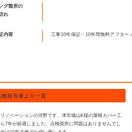
ング箇所の
切れ
証内容
工事10年保証・10年間無料アフター
点検担当者より一言
熱リノベーションの河野です。津市城山K様の屋根カバー工
から7年が経過しました。点検箇所に問題はありませんでし
次は10年点検でお伺い致します。