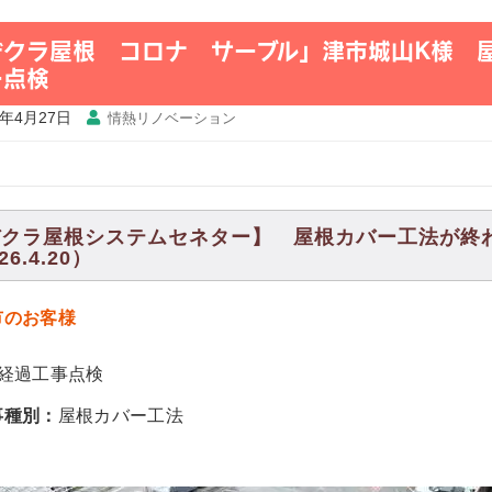
デクラ屋根 コロナ サーブル」津市城山K様 
ー点検
6年4月27日
情熱リノベーション
デクラ屋根システムセネター】 屋根カバー工法が終
26.4.20）
市のお客様
年経過工事点検
事種別：
屋根カバー工法