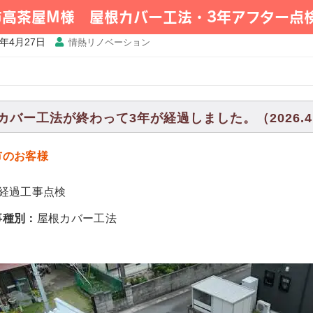
市高茶屋M様 屋根カバー工法・3年アフター点
6年4月27日
情熱リノベーション
カバー工法が終わって3年が経過しました。（2026.4.
市のお客様
年経過工事点検
事種別：
屋根カバー工法