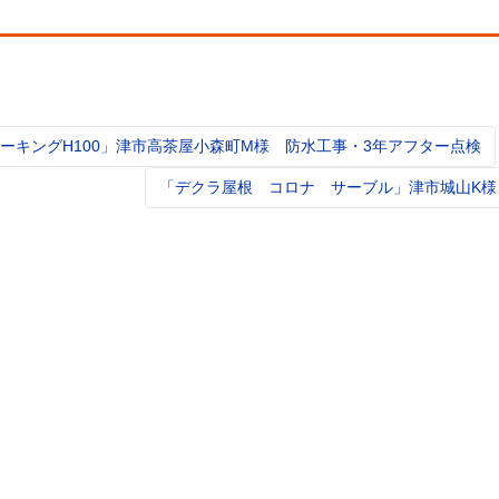
ーキングH100」津市高茶屋小森町M様 防水工事・3年アフター点検
t
igation
「デクラ屋根 コロナ サーブル」津市城山K様