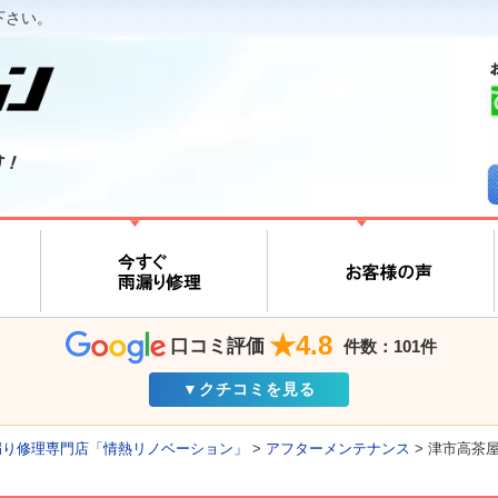
下さい。
す！
★4.8
口コミ評価
件数：101件
▼クチコミを見る
漏り修理専門店「情熱リノベーション」
>
アフターメンテナンス
>
津市高茶