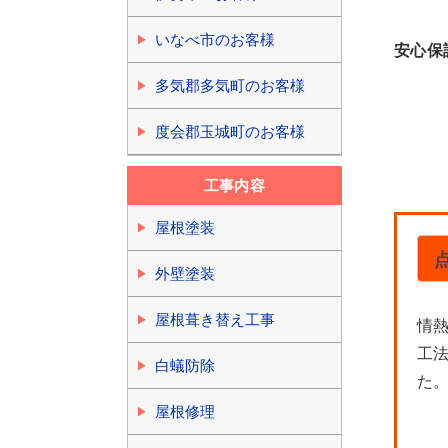
いなべ市のお客様
安心保
多気郡多気町のお客様
度会郡玉城町のお客様
工事内容
屋根塗装
外壁塗装
屋根葺き替え工事
情
工
白蟻防除
た
屋根修理