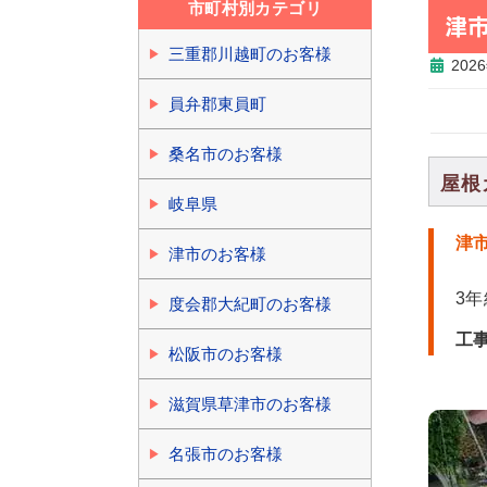
市町村別カテゴリ
津
三重郡川越町のお客様
202
員弁郡東員町
桑名市のお客様
屋根
岐阜県
津
津市のお客様
3
度会郡大紀町のお客様
工
松阪市のお客様
滋賀県草津市のお客様
名張市のお客様