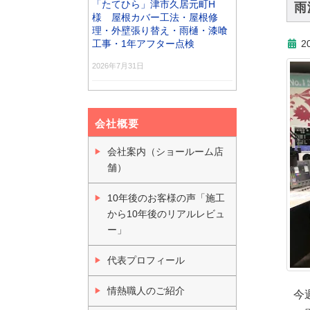
「たてひら」津市久居元町H
雨
様 屋根カバー工法・屋根修
理・外壁張り替え・雨樋・漆喰
工事・1年アフター点検
2
2026年7月31日
会社概要
会社案内（ショールーム店
舗）
10年後のお客様の声「施工
から10年後のリアルレビュ
ー」
代表プロフィール
情熱職人のご紹介
今