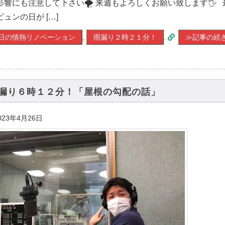
影響にも注意して下さい🌪 来週もよろしくお願い致します🖐
ビュンの日が […]
日の情熱リノベーション
,
雨漏り２時２１分！
.
≫記事の続
漏り６時１２分！「屋根の勾配の話」
023年4月26日