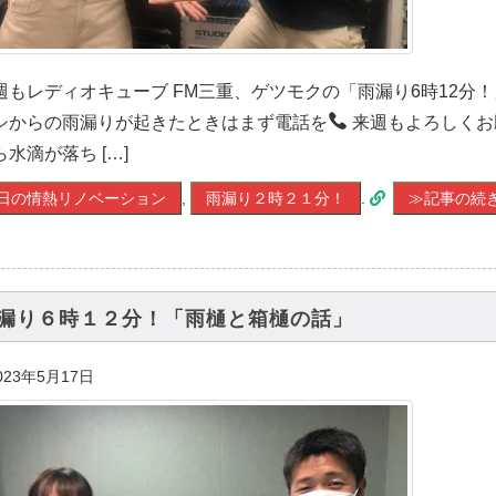
週もレディオキューブ FM三重、ゲツモクの「雨漏り6時12分
シからの雨漏りが起きたときはまず電話を
来週もよろしくお
ら水滴が落ち […]
日の情熱リノベーション
,
雨漏り２時２１分！
.
≫記事の続
漏り６時１２分！「雨樋と箱樋の話」
023年5月17日