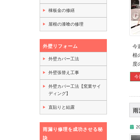
棟板金の修繕
屋根の漆喰の修理
外壁リフォーム
今
根
外壁カバー工法
度
外壁張替え工事
今
外壁カバー工法【窯業サイ
ディング】
直貼りと結露
雨
2
雨漏り修理を成功させる秘
訣