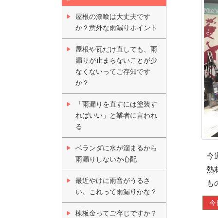
屋根の漆喰は大丈夫です
か？意外な雨漏りポイント
屋根や瓦だけ直しても、雨
漏りが止まらないことが少
なくないってご存知です
か？
「雨漏りを直すには塗装す
ればいい」と業者に言われ
る
ベランダに水が溜まるから
今
雨漏りしないか心配
熱
最近やけに雨音がうるさ
も
い。これって雨漏りかな？
今
棟板金ってご存じですか？