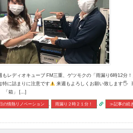
週もレディオキューブ FM三重、ゲツモクの「雨漏り6時12分
は特に詰まりに注意です
来週もよろしくお願い致します🖐
 「箱」 […]
日の情熱リノベーション
,
雨漏り２時２１分！
.
≫記事の続