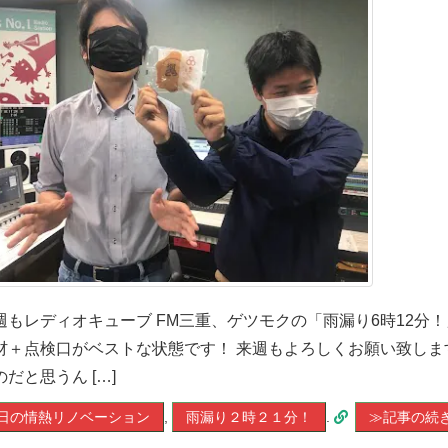
週もレディオキューブ FM三重、ゲツモクの「雨漏り6時12分
材＋点検口がベストな状態です！ 来週もよろしくお願い致しま
のだと思うん […]
日の情熱リノベーション
,
雨漏り２時２１分！
.
≫記事の続