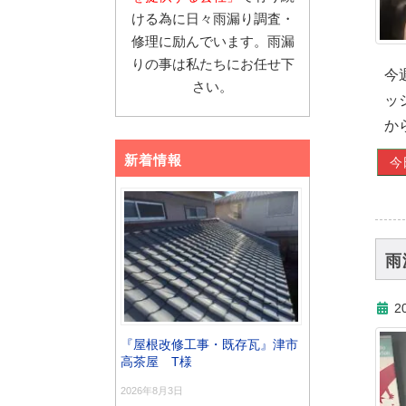
ける為に日々雨漏り調査・
修理に励んでいます。雨漏
りの事は私たちにお任せ下
今
さい。
ッ
か
新着情報
今
雨
2
『屋根改修工事・既存瓦』津市
高茶屋 T様
2026年8月3日