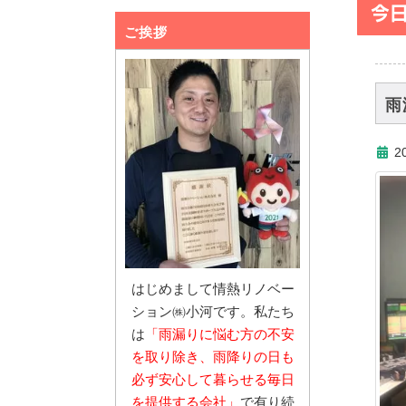
今
ご挨拶
雨
2
はじめまして情熱リノベー
ション㈱小河です。私たち
は
「雨漏りに悩む
方の不安
を取り除き、雨降りの日も
必ず安心し
て暮らせる毎日
を提供する会社」
で有り続