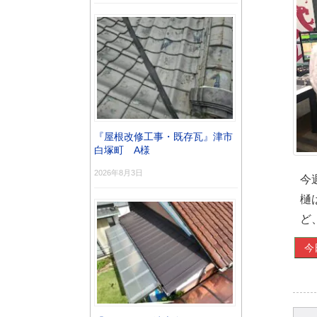
『屋根改修工事・既存瓦』津市
白塚町 A様
2026年8月3日
今
樋
ど、
今