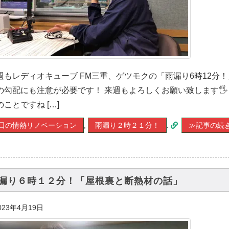
週もレディオキューブ FM三重、ゲツモクの「雨漏り6時12分
の勾配にも注意が必要です！ 来週もよろしくお願い致します
のことですね […]
日の情熱リノベーション
,
雨漏り２時２１分！
.
≫記事の続
漏り６時１２分！「屋根裏と断熱材の話」
023年4月19日